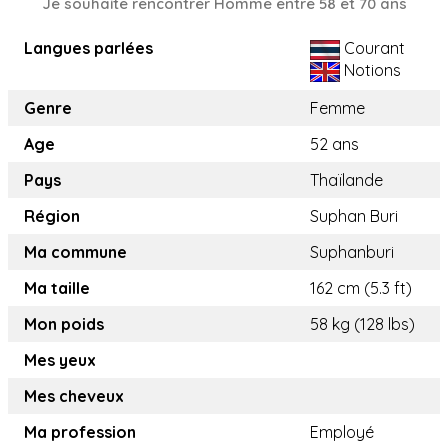
Je souhaite rencontrer Homme entre 58 et 70 ans
Langues parlées
Courant
Notions
Genre
Femme
Age
52 ans
Pays
Thaïlande
Région
Suphan Buri
Ma commune
Suphanburi
Ma taille
162 cm (5.3 ft)
Mon poids
58 kg (128 lbs)
Mes yeux
Mes cheveux
Ma profession
Employé