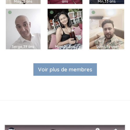
May,21 ans
ans
Min,33 ans
Serge,39 ans
Mimi,37 ans
Sumji,36 ans
Voir plus de membres