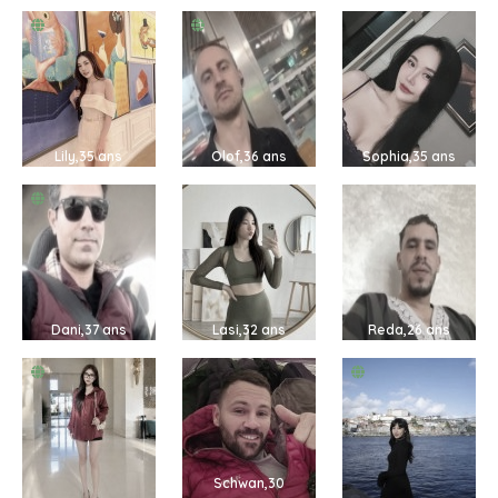
Lily,35 ans
Olof,36 ans
Sophia,35 ans
Dani,37 ans
Lasi,32 ans
Reda,26 ans
Schwan,30