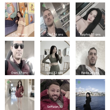
Lily,35 ans
Olof,36 ans
Sophia,35 ans
Dani,37 ans
Lasi,32 ans
Reda,26 ans
Schwan,30