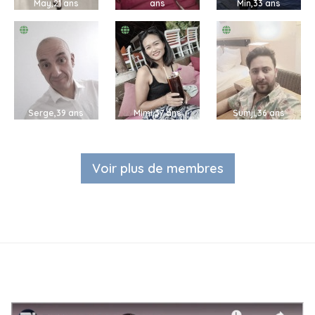
May,21 ans
ans
Min,33 ans
Serge,39 ans
Mimi,37 ans
Sumji,36 ans
Voir plus de membres