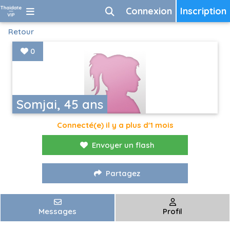
Connexion
Inscription
Retour
0
Somjai, 45 ans
Connecté(e) il y a plus d'1 mois
Envoyer un flash
Partagez
Messages
Profil