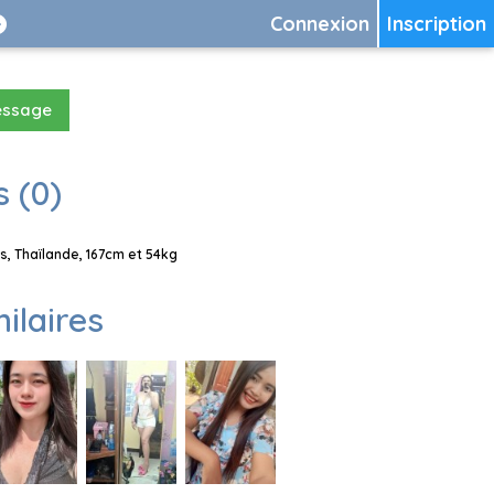
Connexion
Inscription
essage
 (0)
, Thaïlande, 167cm et 54kg
milaires