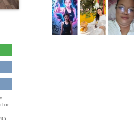
om
ol or
n
ith