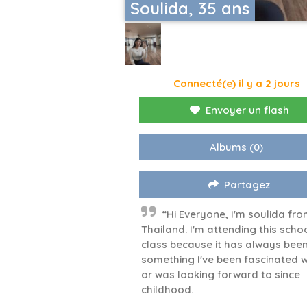
Soulida, 35 ans
Connecté(e) il y a 2 jours
Envoyer un flash
Albums
(0)
Partagez
“Hi Everyone, I'm soulida fr
Thailand. I'm attending this scho
class because it has always bee
something I've been fascinated w
or was looking forward to since
childhood.