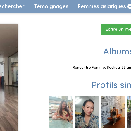
echercher
Témoignages
Femmes asiatiques
Ecrire un m
Albums
Rencontre Femme, Soulida, 35 ans
Profils si