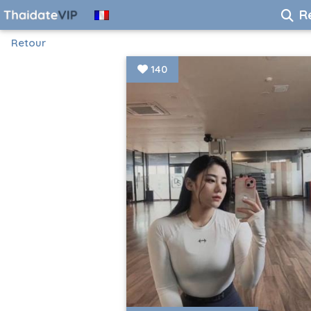
R
Retour
140