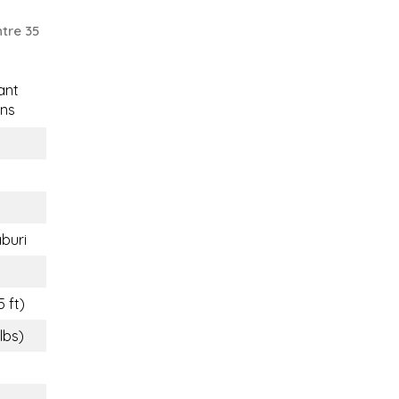
tre 35
ant
ns
buri
5 ft)
 lbs)