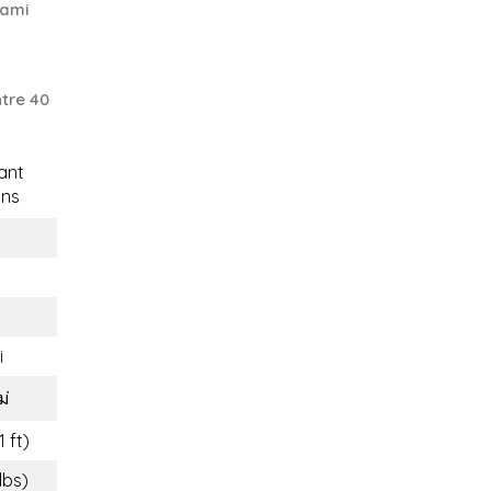
Mami
tre 40
ant
ons
i
ม่
1 ft)
lbs)