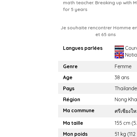
math teacher. Breaking up with 
for 5 years
Je souhaite rencontrer Homme en
et 65 ans
Langues parlées
Cour
Noti
Genre
Femme
Age
38 ans
Pays
Thaïlande
Région
Nong Kha
Ma commune
ศรีเชียงให
Ma taille
155 cm (5.
Mon poids
51 kg (112 