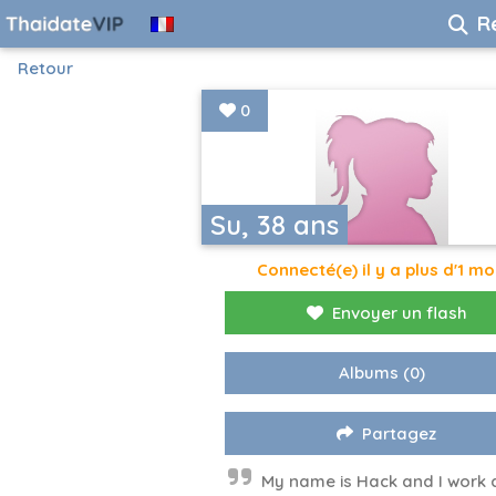
R
Retour
0
Su, 38 ans
Connecté(e) il y a plus d'1 mo
Envoyer un flash
Albums
(0)
Partagez
My name is Hack and I work 