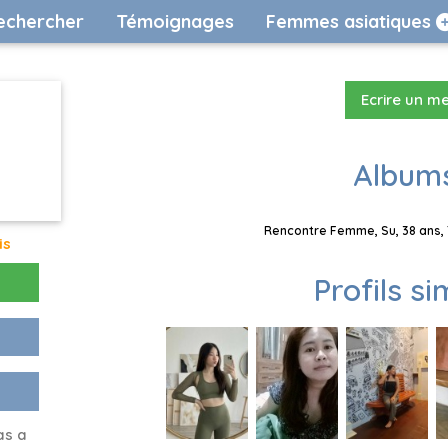
echercher
Témoignages
Femmes asiatiques
Ecrire un m
Albums
Rencontre Femme, Su, 38 ans, 
is
Profils si
as a