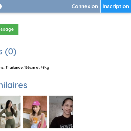
Connexion
Inscription
essage
 (0)
s, Thaïlande, 166cm et 48kg
milaires