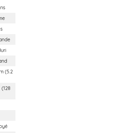
ons
me
ns
lande
uri
land
m (5.2
 (128
oyé