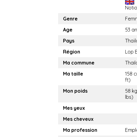
Noti
Genre
Fem
Age
53 a
Pays
Thaï
Région
Lop B
Ma commune
Thai
Ma taille
158 c
ft)
Mon poids
58 kg
lbs)
Mes yeux
Mes cheveux
Ma profession
Empl