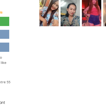
is
no
like
tre 55
ant