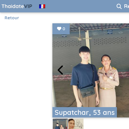
R
Retour
0
Supatchar, 53 ans