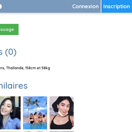
Connexion
Inscription
essage
 (0)
s, Thaïlande, 158cm et 58kg
milaires