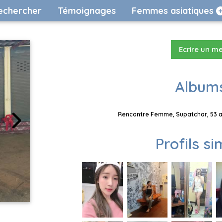
echercher
Témoignages
Femmes asiatiques
Ecrire un m
Albums
Rencontre Femme, Supatchar, 53 an
Profils si