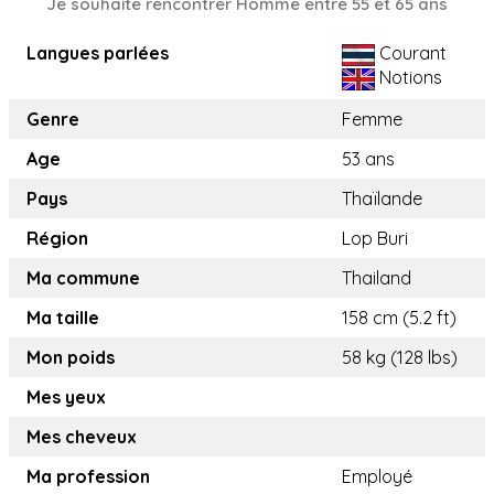
Je souhaite rencontrer Homme entre 55 et 65 ans
Langues parlées
Courant
Notions
Genre
Femme
Age
53 ans
Pays
Thaïlande
Région
Lop Buri
Ma commune
Thailand
Ma taille
158 cm (5.2 ft)
Mon poids
58 kg (128 lbs)
Mes yeux
Mes cheveux
Ma profession
Employé