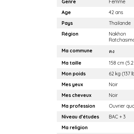
Genre
Femme
Age
42 ans
Pays
Thaïlande
Région
Nakhon
Ratchasim
Ma commune
คง
Ma taille
158 cm (5.2 
Mon poids
62 kg (137 l
Mes yeux
Noir
Mes cheveux
Noir
Ma profession
Ouvrier qual
Niveau d’études
BAC + 3
Ma religion