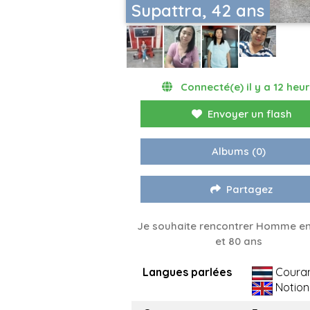
Supattra, 42 ans
Connecté(e) il y a 12 heu
Envoyer un flash
Albums
(0)
Partagez
Je souhaite rencontrer Homme en
et 80 ans
Langues parlées
Coura
Notion