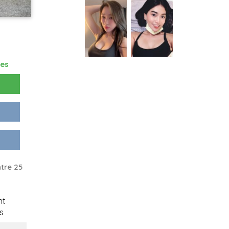
res
tre 25
nt
s