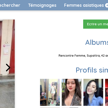
echercher
Témoignages
Femmes asiatiques
Ecrire un m
Albums
Rencontre Femme, Supattra, 42 an
Profils si