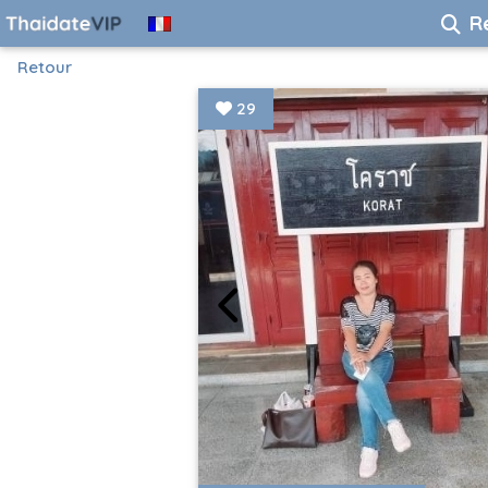
R
Retour
29