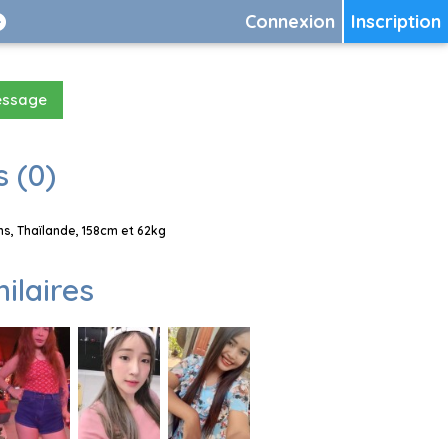
Connexion
Inscription
essage
 (0)
s, Thaïlande, 158cm et 62kg
milaires