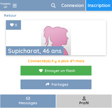
Connexion
Inscription
Retour
0
Supicharat, 46 ans
Connecté(e) il y a plus d'1 mois
Envoyer un flash
Partagez
Messages
Profil