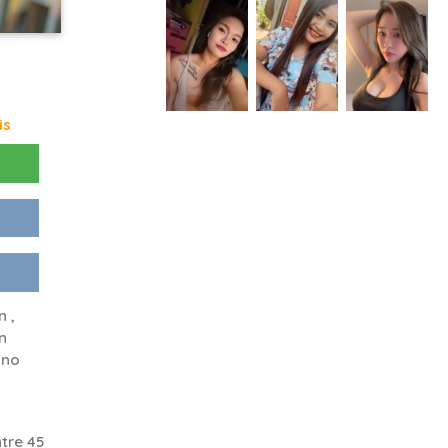
is
 ,
n
 no
tre 45