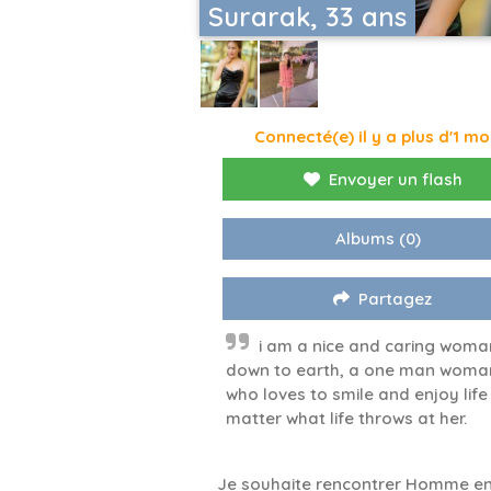
Surarak, 33 ans
Connecté(e) il y a plus d'1 mo
Envoyer un flash
Albums
(0)
Partagez
i am a nice and caring woman
down to earth, a one man woma
who loves to smile and enjoy life
matter what life throws at her.
Je souhaite rencontrer Homme en