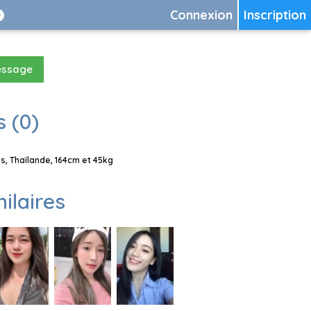
Connexion
Inscription
essage
 (0)
, Thaïlande, 164cm et 45kg
milaires