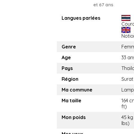
et 67 ans
Langues parlées
Cour
Notio
Genre
Fem
Age
33 an
Pays
Thaïl
Région
Surat
Ma commune
Lamp
Ma taille
164 c
ft)
Mon poids
45 kg
lbs)