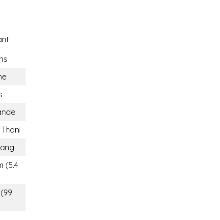
ant
ns
me
s
ande
 Thani
ang
m (5.4
 (99