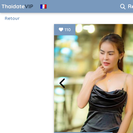
R
Retour
110