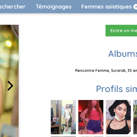
echercher
Témoignages
Femmes asiatiques
Ecrire un m
Albums
Rencontre Femme, Surarak, 33 ans
Profils si