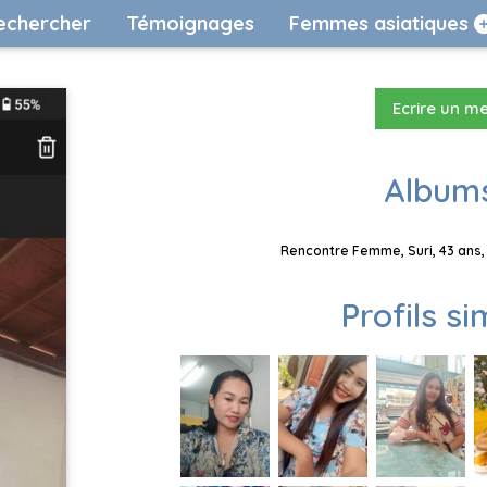
echercher
Témoignages
Femmes asiatiques
Ecrire un m
Albums
Rencontre Femme, Suri, 43 ans,
Profils si