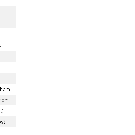
t
s
kham
ham
t)
bs)