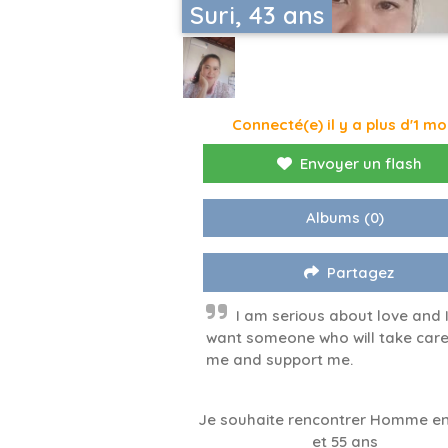
Suri, 43 ans
Connecté(e) il y a plus d'1 mo
Envoyer un flash
Albums
(0)
Partagez
I am serious about love and 
want someone who will take care
me and support me.
Je souhaite rencontrer Homme en
et 55 ans