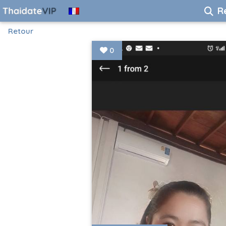
R
Retour
0