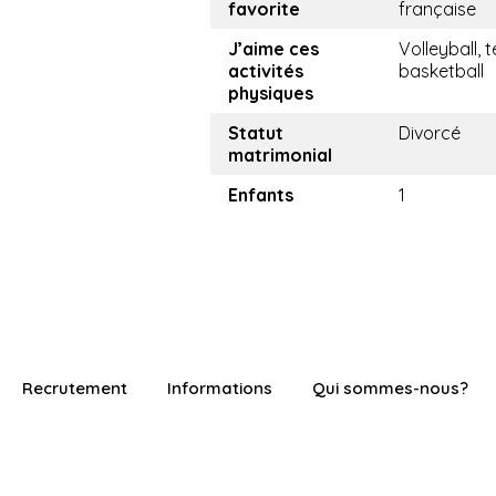
favorite
française
J’aime ces
Volleyball, t
activités
basketball
physiques
Statut
Divorcé
matrimonial
Enfants
1
Recrutement
Informations
Qui sommes-nous?