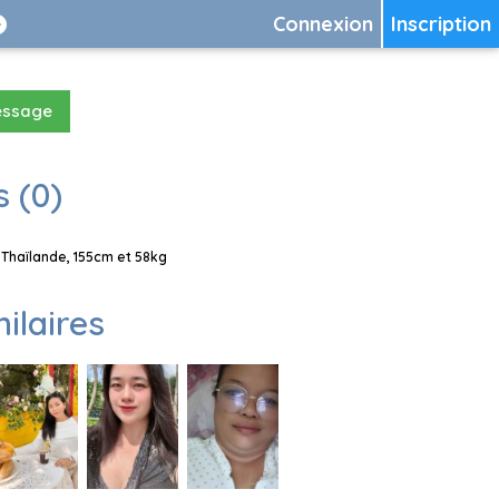
Connexion
Inscription
essage
 (0)
 Thaïlande, 155cm et 58kg
milaires