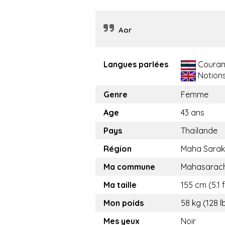
Aor
Langues parlées
Couran
Notion
Genre
Femme
Age
43 ans
Pays
Thaïlande
Région
Maha Sara
Ma commune
Mahasarac
Ma taille
155 cm (5.1 f
Mon poids
58 kg (128 l
Mes yeux
Noir