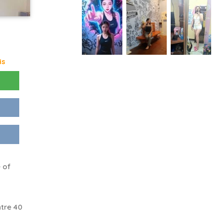
is
I
 of
tre 40