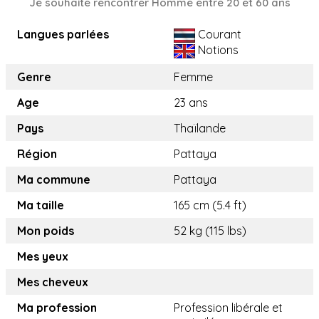
Je souhaite rencontrer Homme entre 20 et 60 ans
Langues parlées
Courant
Notions
Genre
Femme
Age
23 ans
Pays
Thaïlande
Région
Pattaya
Ma commune
Pattaya
Ma taille
165 cm (5.4 ft)
Mon poids
52 kg (115 lbs)
Mes yeux
Mes cheveux
Ma profession
Profession libérale et