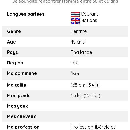
Je souhaite rencontrer Homme entre 30 et 65 ans
Langues parlées
Courant
Notions
Genre
Femme
Age
45 ans
Pays
Thaïlande
Région
Tak
Ma commune
ไทย
Ma taille
165 cm (5.4 ft)
Mon poids
55 kg (121 lbs)
Mes yeux
Mes cheveux
Ma profession
Profession libérale et