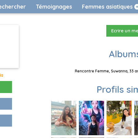
echercher
Témoignages
Femmes asiatiques
Ecrire un m
Albums
Rencontre Femme, Suwanna, 33 ans
is
Profils si