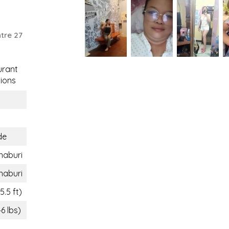
tre 27
rant
ions
de
naburi
naburi
5.5 ft)
46 lbs)