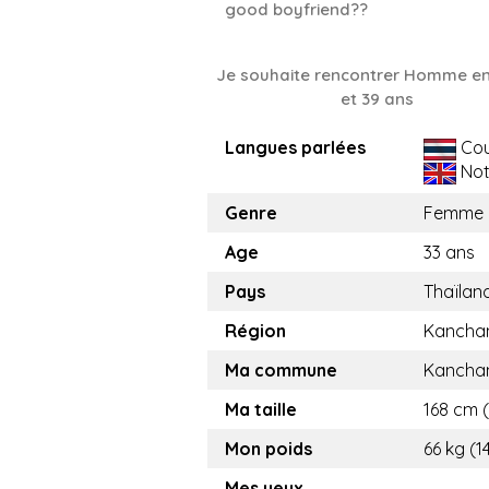
good boyfriend??
Je souhaite rencontrer Homme en
et 39 ans
Langues parlées
Cou
Not
Genre
Femme
Age
33 ans
Pays
Thaïlan
Région
Kancha
Ma commune
Kancha
Ma taille
168 cm (
Mon poids
66 kg (1
Mes yeux