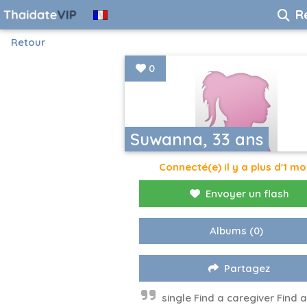
R
Retour
0
Suwanna, 33 ans
Connecté(e) il y a plus d'1 mo
Envoyer un flash
Albums
(0)
Partagez
single Find a caregiver Find a