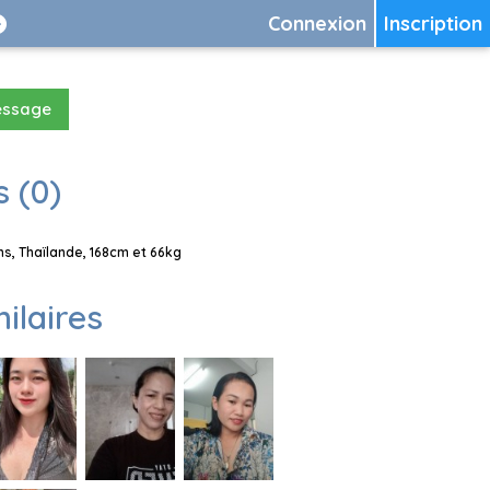
Connexion
Inscription
essage
 (0)
, Thaïlande, 168cm et 66kg
milaires