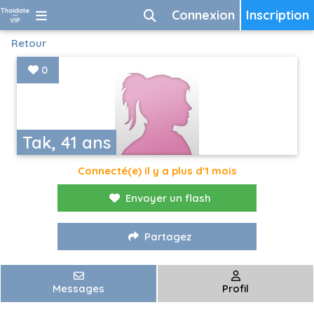
Connexion
Inscription
Retour
0
Tak, 41 ans
Connecté(e) il y a plus d'1 mois
Envoyer un flash
Partagez
Messages
Profil