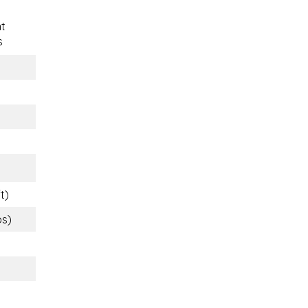
t
s
t)
bs)