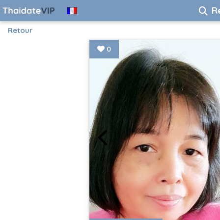
R
Retour
0