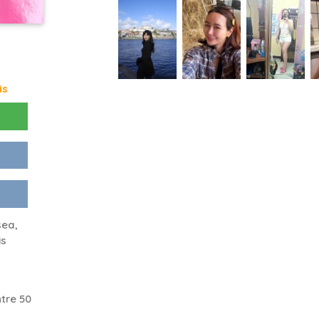
is
sea,
is
tre 50