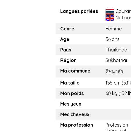
Langues parlées
Couran
Notion
Genre
Femme
Age
56 ans
Pays
Thaïlande
Région
Sukhothai
Ma commune
ศีชนาลัย
Ma taille
155 cm (5.1 f
Mon poids
60 kg (132 l
Mes yeux
Mes cheveux
Ma profession
Profession
libérale et