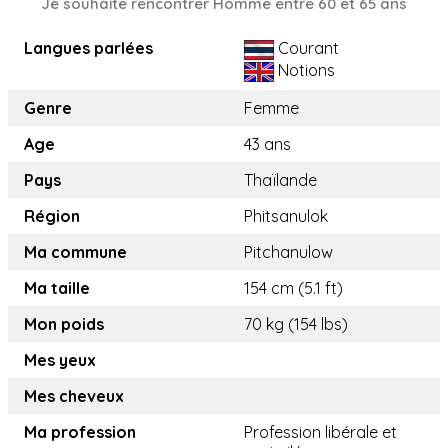
Je souhaite rencontrer Homme entre 60 et 65 ans
Langues parlées
Courant
Notions
Genre
Femme
Age
43 ans
Pays
Thaïlande
Région
Phitsanulok
Ma commune
Pitchanulow
Ma taille
154 cm (5.1 ft)
Mon poids
70 kg (154 lbs)
Mes yeux
Mes cheveux
Ma profession
Profession libérale et