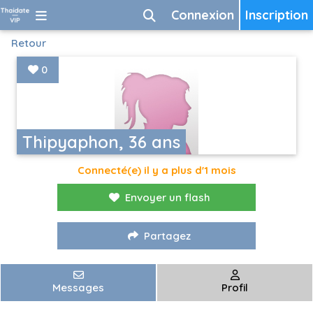
Connexion
Inscription
Retour
0
Thipyaphon, 36 ans
Connecté(e) il y a plus d'1 mois
Envoyer un flash
Partagez
Messages
Profil