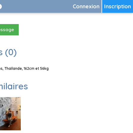
Connexion
Inscription
essage
 (0)
s, Thaïlande, 162cm et 56kg
milaires