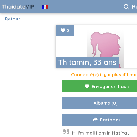
R
Retour
0
Thitamin, 33 ans
Connecté(e) il y a plus d'1 mo
Envoyer un flash
Albums
(0)
Partagez
Hi I'm mali I am in Hat Yai,