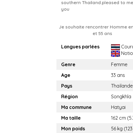
southern Thailand.pleased to m
you
Je souhaite rencontrer Homme en
et 55 ans
Langues parlées
Cour
Notio
Genre
Femme
Age
33 ans
Pays
Thaïlande
Région
Songkhla
Ma commune
Hatyai
Ma taille
162 cm (5.
Mon poids
56 kg (123