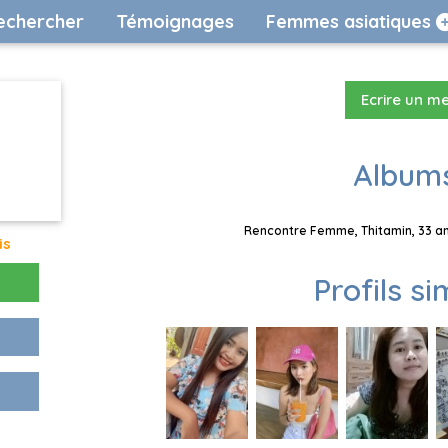
echercher
Témoignages
Femmes asiatiques
Ecrire un m
Albums
Rencontre Femme, Thitamin, 33 an
is
Profils si