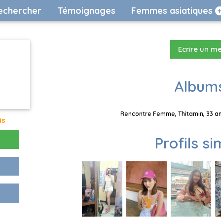
echercher
Témoignages
Femmes asiatiques
Ecrire un m
Albums
Rencontre Femme, Thitamin, 33 an
is
Profils si