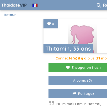
R
Retour
0
Thitamin, 33 ans
Connecté(e) il y a plus d'1 mo
Envoyer un flash
Albums
(0)
Partagez
Hi I'm mali I am in Hat Yai,