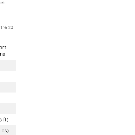
eet
tre 23
ant
ns
3 ft)
 lbs)