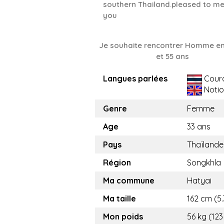
southern Thailand.pleased to m
you
Je souhaite rencontrer Homme en
et 55 ans
Langues parlées
Cour
Notio
Genre
Femme
Age
33 ans
Pays
Thaïlande
Région
Songkhla
Ma commune
Hatyai
Ma taille
162 cm (5.
Mon poids
56 kg (123