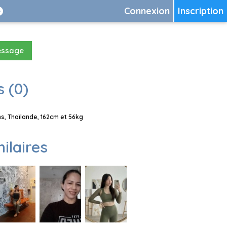
Connexion
Inscription
essage
 (0)
s, Thaïlande, 162cm et 56kg
milaires