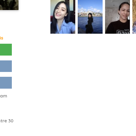
is
t am
tre 30