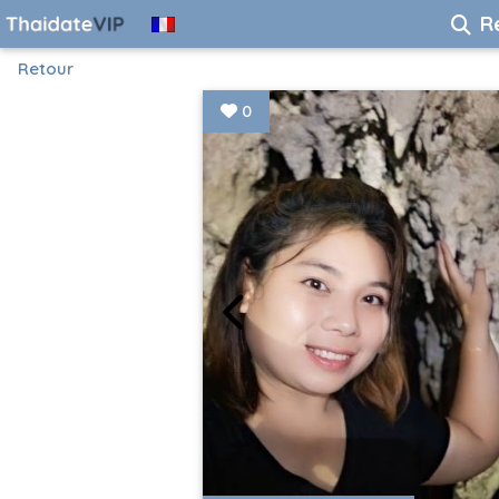
R
Retour
0