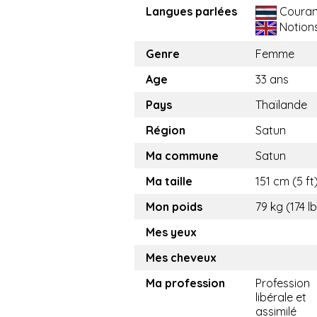
Langues parlées
Couran
Notion
Genre
Femme
Age
33 ans
Pays
Thaïlande
Région
Satun
Ma commune
Satun
Ma taille
151 cm (5 ft
Mon poids
79 kg (174 l
Mes yeux
Mes cheveux
Ma profession
Profession
libérale et
assimilé