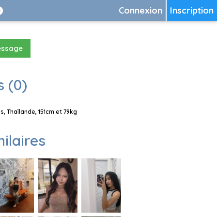
Connexion
Inscription
essage
 (0)
, Thaïlande, 151cm et 79kg
milaires