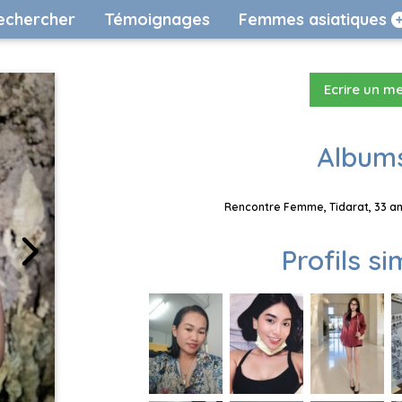
echercher
Témoignages
Femmes asiatiques
Ecrire un m
Albums
Rencontre Femme, Tidarat, 33 ans
Profils si