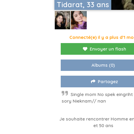
Tidarat, 33 ans
Connecté(e) il y a plus d'1 mo
Envoyer un flash
Albums
(0)
Partagez
Single mom No spek eingrih
sory Nieknam// nan
Je souhaite rencontrer Homme en
et 50 ans