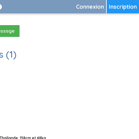
Connexion
Inscription
essage
 (1)
Thaïlande, 158cm et 48kg