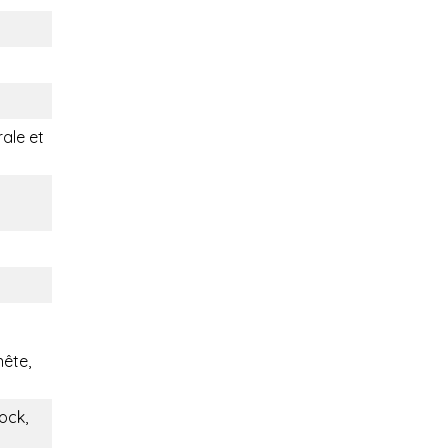
rale et
nête,
ock,