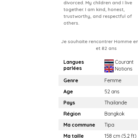
divorced. My children and I live
together. I am kind, honest,
trustworthy, and respectful of
others.
Je souhaite rencontrer Homme en
et 82 ans
Langues
Courant
parlées
Notions
Genre
Femme
Age
52 ans
Pays
Thaïlande
Région
Bangkok
Ma commune
Tipa
Ma taille
158 cm (5.2 ft)