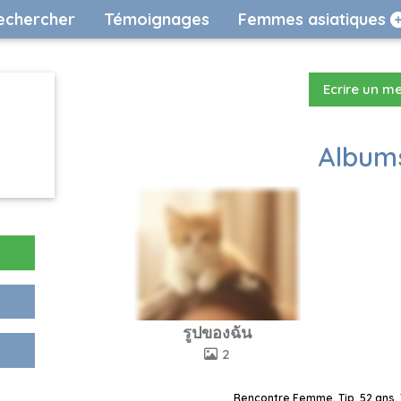
echercher
Témoignages
Femmes asiatiques
Ecrire un m
Albums
รูปของฉัน
2
Rencontre Femme, Tip, 52 ans, 