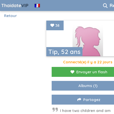
R
Retour
38
Tip, 52 ans
Connecté(e) il y a 22 jours
Envoyer un flash
Albums
(1)
Partagez
I have two children and am