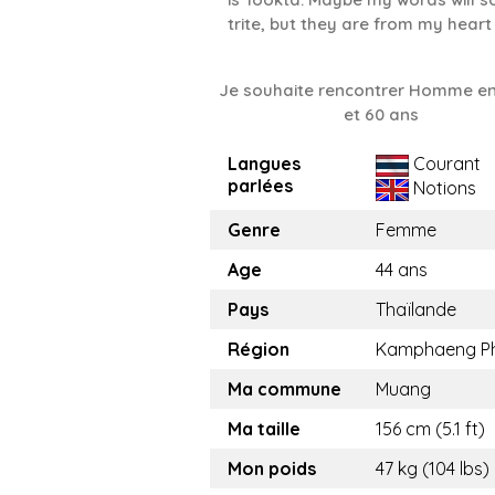
trite, but they are from my heart
Je souhaite rencontrer Homme en
et 60 ans
Langues
Courant
parlées
Notions
Genre
Femme
Age
44 ans
Pays
Thaïlande
Région
Kamphaeng P
Ma commune
Muang
Ma taille
156 cm (5.1 ft)
Mon poids
47 kg (104 lbs)