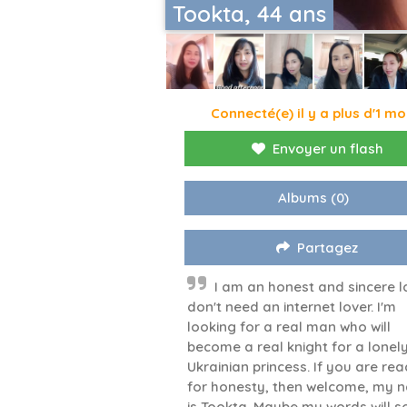
Tookta, 44 ans
Connecté(e) il y a plus d'1 mo
Envoyer un flash
Albums
(0)
Partagez
I am an honest and sincere la
don't need an internet lover. I'm
looking for a real man who will
become a real knight for a lonel
Ukrainian princess. If you are re
for honesty, then welcome, my 
is Tookta. Maybe my words will 