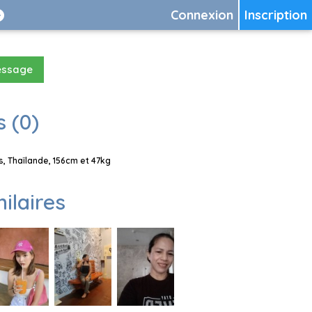
Connexion
Inscription
essage
 (0)
, Thaïlande, 156cm et 47kg
milaires