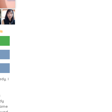
is
dy. I
y
ady
name
sound