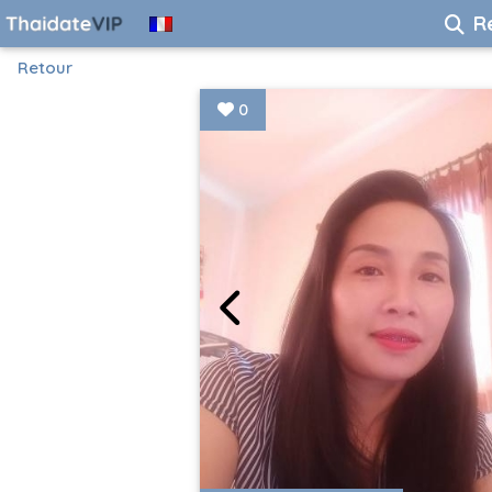
R
Retour
0