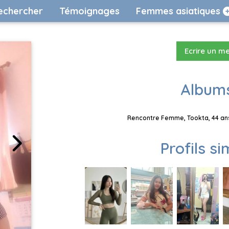
echercher
Témoignages
Femmes asiatiques
Ecrire un m
Albums
Rencontre Femme, Tookta, 44 ans
Profils si