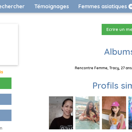
echercher
Témoignages
Femmes asiatiques
Ecrire un m
Albums
Rencontre Femme, Tracy, 27 ans,
is
Profils si
un