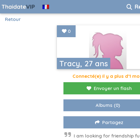
R
Retour
0
Tracy, 27 ans
Connecté(e) il y a plus d'1 mo
Envoyer un flash
Albums
(0)
Partagez
I am looking for friendship f