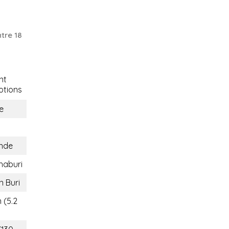
tre 18
nt
tions
e
ande
haburi
n Buri
 (5.2