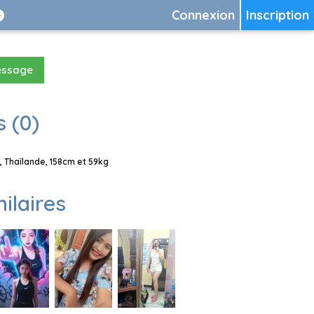
Connexion
Inscription
essage
 (0)
 Thaïlande, 158cm et 59kg
milaires