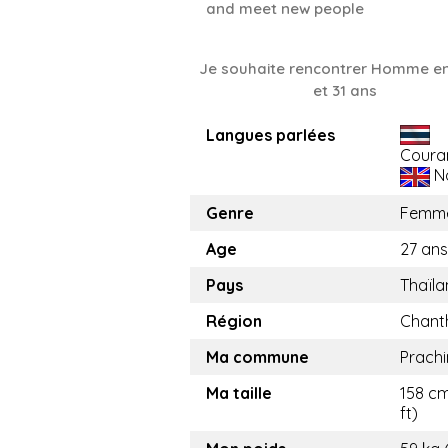
and meet new people
Je souhaite rencontrer Homme en
et 31 ans
Langues parlées
Coura
No
Genre
Femm
Age
27 ans
Pays
Thaïl
Région
Chant
Ma commune
Prachi
Ma taille
158 cm
ft)