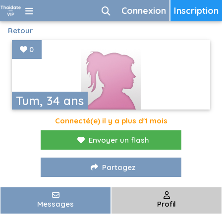
Connexion
Inscription
Retour
0
Tum, 34 ans
Connecté(e) il y a plus d'1 mois
Envoyer un flash
Partagez
Messages
Profil