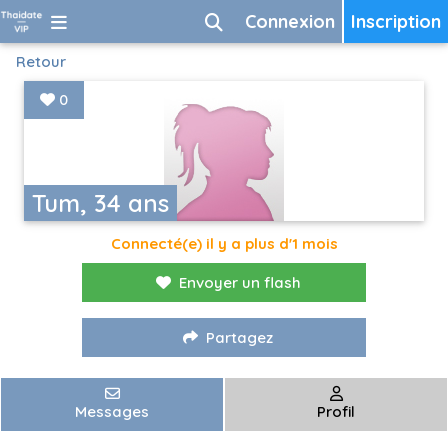
Connexion
Inscription
Retour
0
Tum, 34 ans
Connecté(e) il y a plus d'1 mois
Envoyer un flash
Partagez
Messages
Profil