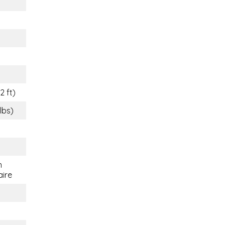
2 ft)
 lbs)
n
aire