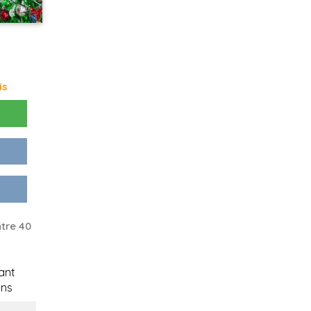
is
tre 40
ant
ons