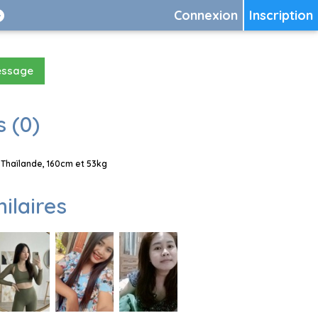
Connexion
Inscription
essage
 (0)
Thaïlande, 160cm et 53kg
milaires