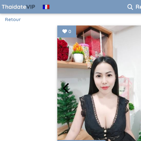
R
Retour
0