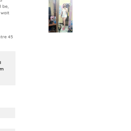
l be,
 wait
tre 45
I
um