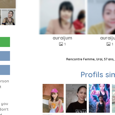
auraijum
auraij
1
1
Rencontre Femme, Urai, 57 ans,
Profils si
erson
t
f you
don't
d