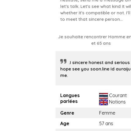
let's talk. Let's see what kind it wil
whether it's compatible or not. I'll
to meet that sincere person...
Je souhaite rencontrer Homme en
et 65 ans
.I sincere honest and serious 
hope see you soon.line Id auraij
me.
Langues
Courant
parlées
Notions
Genre
Femme
Age
57 ans