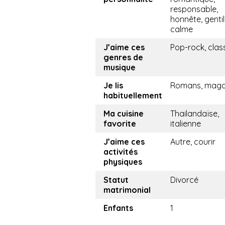
responsable,
honnête, gentil
calme
J’aime ces
Pop-rock, clas
genres de
musique
Je lis
Romans, maga
habituellement
Ma cuisine
Thailandaïse,
favorite
italienne
J’aime ces
Autre, courir
activités
physiques
Statut
Divorcé
matrimonial
Enfants
1