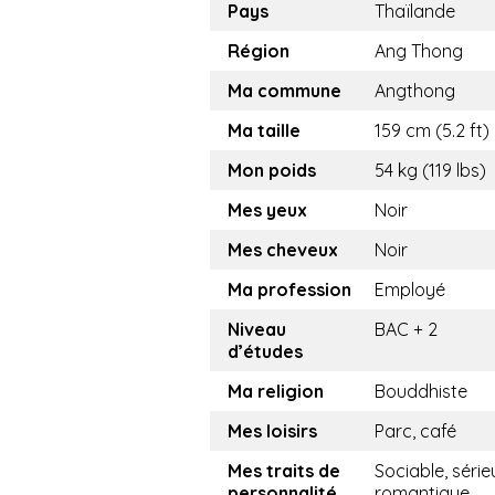
Pays
Thaïlande
Région
Ang Thong
Ma commune
Angthong
Ma taille
159 cm (5.2 ft)
Mon poids
54 kg (119 lbs)
Mes yeux
Noir
Mes cheveux
Noir
Ma profession
Employé
Niveau
BAC + 2
d’études
Ma religion
Bouddhiste
Mes loisirs
Parc, café
Mes traits de
Sociable, série
personnalité
romantique,