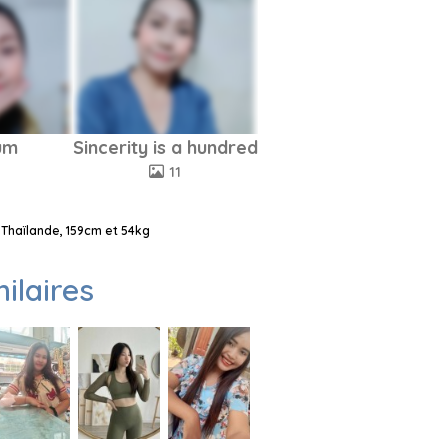
um
Sincerity is a hundred
11
 Thaïlande, 159cm et 54kg
milaires