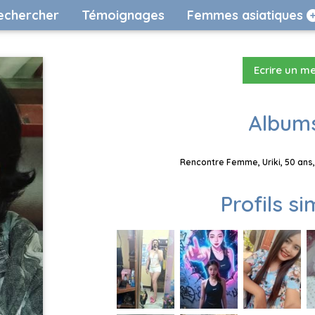
echercher
Témoignages
Femmes asiatiques
Ecrire un m
Albums
Rencontre Femme, Uriki, 50 ans,
Profils si