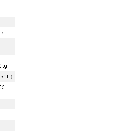
de
ity
5.1 ft)
150
é