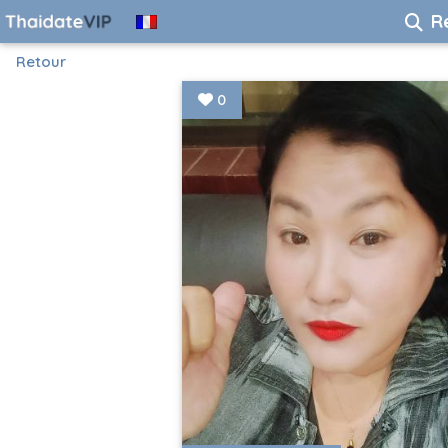
R
Retour
0