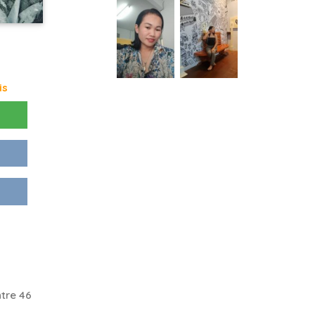
is
tre 46