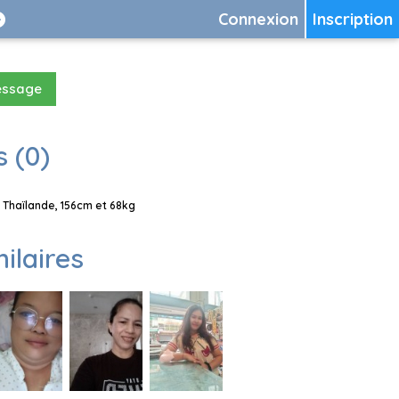
Connexion
Inscription
essage
 (0)
 Thaïlande, 156cm et 68kg
milaires