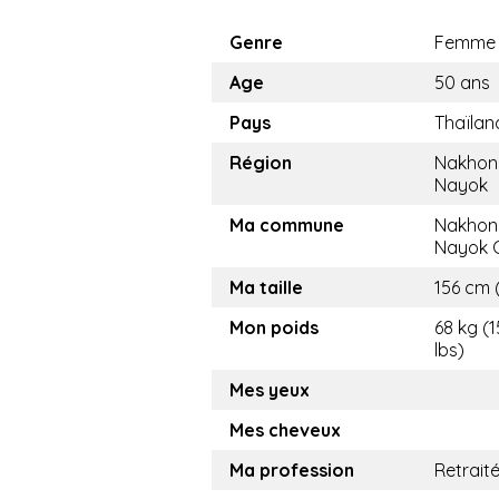
Genre
Femme
Age
50 ans
Pays
Thaïlan
Région
Nakhon
Nayok
Ma commune
Nakhon
Nayok C
Ma taille
156 cm (
Mon poids
68 kg (
lbs)
Mes yeux
Mes cheveux
Ma profession
Retrait