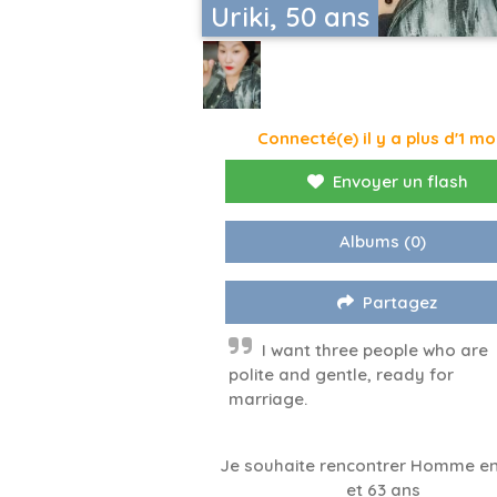
Uriki, 50 ans
Connecté(e) il y a plus d'1 mo
Envoyer un flash
Albums
(0)
Partagez
I want three people who are
polite and gentle, ready for
marriage.
Je souhaite rencontrer Homme en
et 63 ans