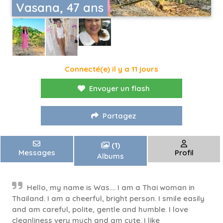
Vasana, 47 ans
Connecté(e) il y a 11 jours
Envoyer un flash
Partagez
(1)
Messages
Profil
Albums
Hello, my name is Was.... I am a Thai woman in
Thailand. I am a cheerful, bright person. I smile easily
and am careful, polite, gentle and humble. I love
cleanliness very much and am cute. I like