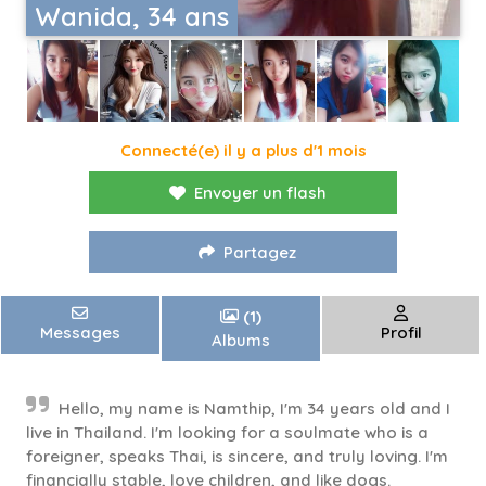
Wanida, 34 ans
Connecté(e) il y a plus d'1 mois
Envoyer un flash
Partagez
(1)
Messages
Profil
Albums
Hello, my name is Namthip, I'm 34 years old and I
live in Thailand. I'm looking for a soulmate who is a
foreigner, speaks Thai, is sincere, and truly loving. I'm
financially stable, love children, and like dogs.