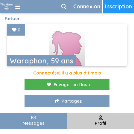
Connexion
Inscription
Retour
0
Waraphon, 59 ans
Connecté(e) il y a plus d'1 mois
Envoyer un flash
Partagez
Messages
Profil