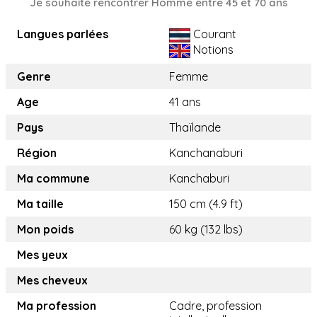
Je souhaite rencontrer Homme entre 45 et 70 ans
Langues parlées
Courant
Notions
Genre
Femme
Age
41 ans
Pays
Thaïlande
Région
Kanchanaburi
Ma commune
Kanchaburi
Ma taille
150 cm (4.9 ft)
Mon poids
60 kg (132 lbs)
Mes yeux
Mes cheveux
Ma profession
Cadre, profession