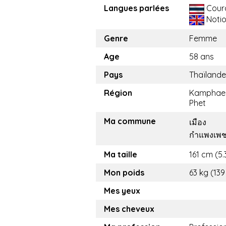
Langues parlées
Cour
Noti
Genre
Femme
Age
58 ans
Pays
Thaïlande
Région
Kamphae
Phet
Ma commune
เมือง
กำแพงเพ
Ma taille
161 cm (5.3
Mon poids
63 kg (139
Mes yeux
Mes cheveux