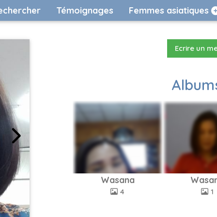
echercher
Témoignages
Femmes asiatiques
Ecrire un m
Albums
Wasana
Wasa
4
1