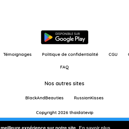
Témoignages
Politique de confidentialité
CGU
FAQ
Nos autres sites
BlackAndBeauties
RussianKisses
Copyright 2026 thaidatevip
ur avec fonctionnalités restreintes
Je m'inscris GR
 meilleure expérience sur notre site.
En savoir plus