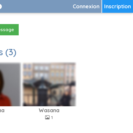
Connexion
Inscription
essage
 (3)
na
Wasana
1