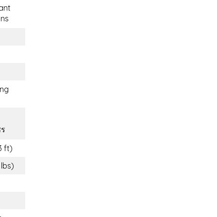
ant
ons
ng
ชร
 ft)
 lbs)