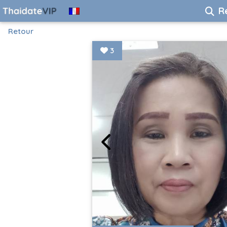
R
Retour
3