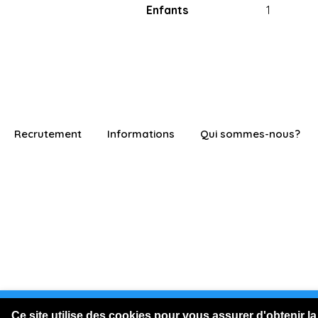
Enfants
1
Recrutement
Informations
Qui sommes-nous?
Vous êtes connecté en visite
Ce site utilise des cookies pour vous assurer d'obtenir la