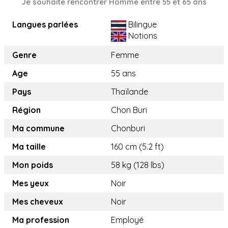
Je souhaite rencontrer Homme entre 55 et 65 ans
Langues parlées
Bilingue
Notions
Genre
Femme
Age
55 ans
Pays
Thaïlande
Région
Chon Buri
Ma commune
Chonburi
Ma taille
160 cm (5.2 ft)
Mon poids
58 kg (128 lbs)
Mes yeux
Noir
Mes cheveux
Noir
Ma profession
Employé