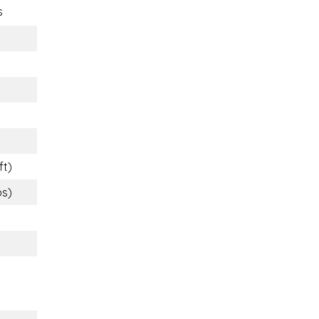
s
ft)
bs)