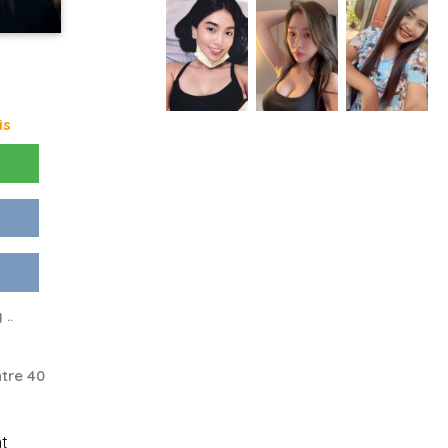
is
 ..
tre 40
t