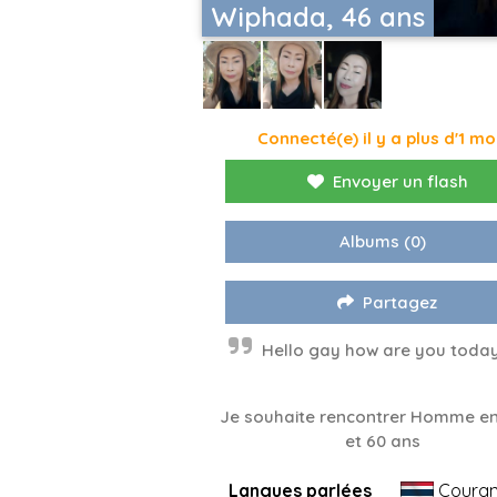
Wiphada, 46 ans
Connecté(e) il y a plus d'1 mo
Envoyer un flash
Albums
(0)
Partagez
Hello gay how are you today
Je souhaite rencontrer Homme en
et 60 ans
Langues parlées
Couran