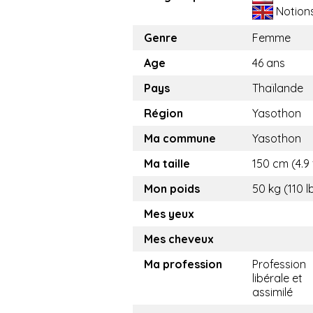
Notion
Genre
Femme
Age
46 ans
Pays
Thaïlande
Région
Yasothon
Ma commune
Yasothon
Ma taille
150 cm (4.9 
Mon poids
50 kg (110 l
Mes yeux
Mes cheveux
Ma profession
Profession
libérale et
assimilé