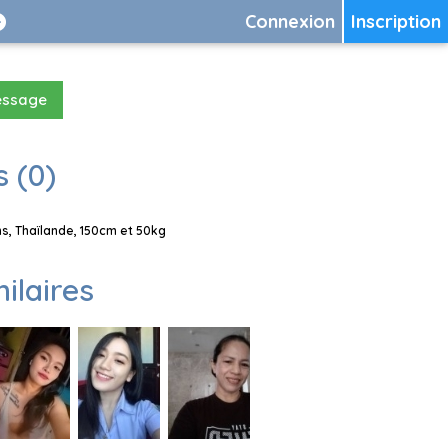
Connexion
Inscription
essage
 (0)
, Thaïlande, 150cm et 50kg
milaires