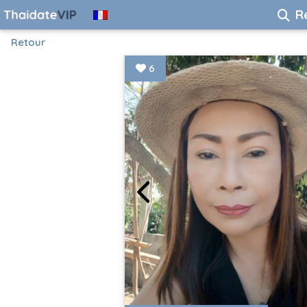
R
Retour
6