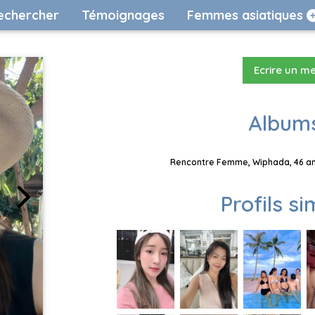
echercher
Témoignages
Femmes asiatiques
Ecrire un m
Albums
Rencontre Femme, Wiphada, 46 ans
Profils si