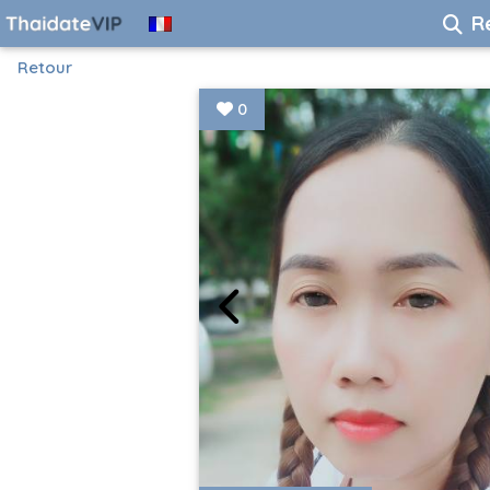
R
Retour
0