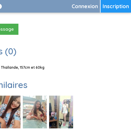
Connexion
Inscription
essage
 (0)
 Thaïlande, 157cm et 60kg
milaires