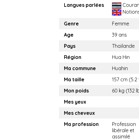
Langues parlées
Couran
Notion
Genre
Femme
Age
39 ans
Pays
Thaïlande
Région
Hua Hin
Ma commune
Huahin
Ma taille
157 cm (5.2 
Mon poids
60 kg (132 l
Mes yeux
Mes cheveux
Ma profession
Profession
libérale et
assimilé