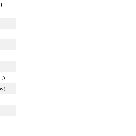
t
s
ft)
bs)