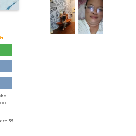
is
ake
too
tre 35