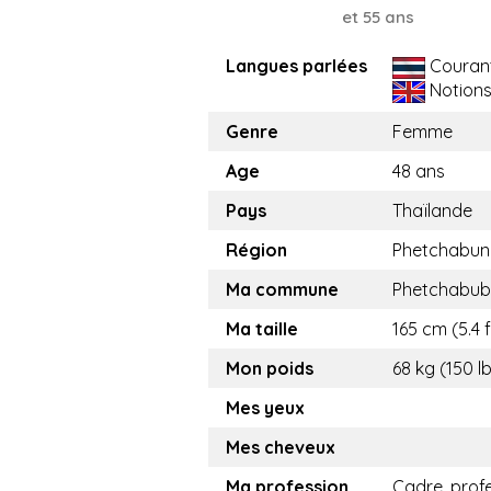
et 55 ans
Langues parlées
Couran
Notion
Genre
Femme
Age
48 ans
Pays
Thaïlande
Région
Phetchabun
Ma commune
Phetchabub
Ma taille
165 cm (5.4 f
Mon poids
68 kg (150 l
Mes yeux
Mes cheveux
Ma profession
Cadre, prof