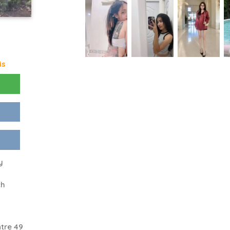
is
y
ch
tre 49