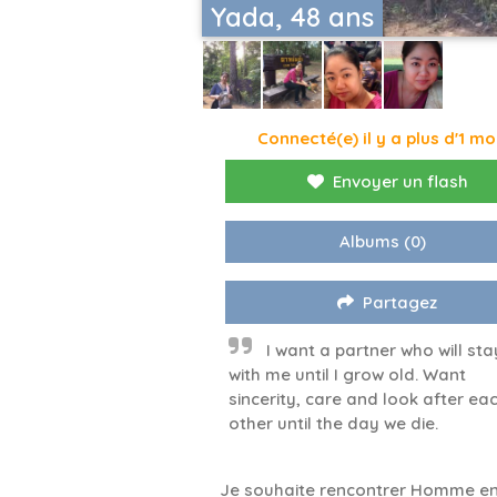
Yada, 48 ans
Connecté(e) il y a plus d'1 mo
Envoyer un flash
Albums
(0)
Partagez
I want a partner who will sta
with me until I grow old. Want
sincerity, care and look after ea
other until the day we die.
Je souhaite rencontrer Homme en