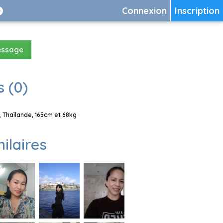
Connexion
Inscription
essage
 (0)
 Thaïlande, 165cm et 68kg
milaires