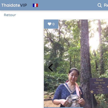
R
Retour
0