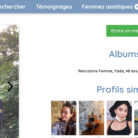
echercher
Témoignages
Femmes asiatiques
Ecrire un m
Albums
Rencontre Femme, Yada, 48 ans,
Profils si