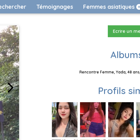
echercher
Témoignages
Femmes asiatiques
Ecrire un m
Albums
Rencontre Femme, Yada, 48 ans,
Profils si