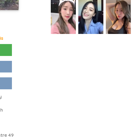
is
y
ch
tre 49