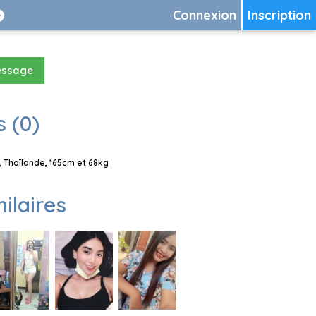
Connexion
Inscription
essage
 (0)
 Thaïlande, 165cm et 68kg
milaires