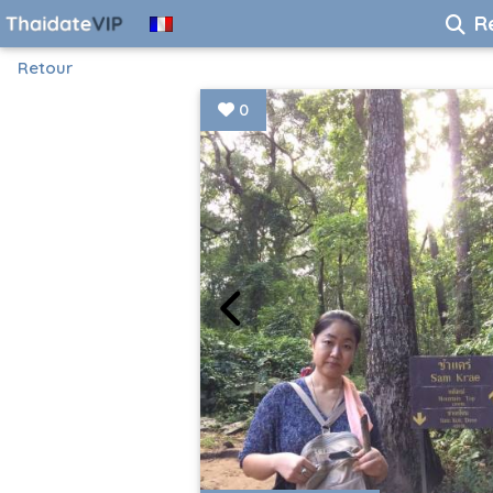
R
Retour
0