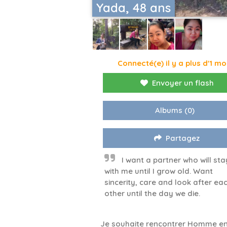
Yada, 48 ans
Connecté(e) il y a plus d'1 mo
Envoyer un flash
Albums
(0)
Partagez
I want a partner who will sta
with me until I grow old. Want
sincerity, care and look after ea
other until the day we die.
Je souhaite rencontrer Homme en