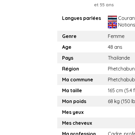
et 55 ans
Langues parlées
Couran
Notion
Genre
Femme
Age
48 ans
Pays
Thaïlande
Région
Phetchabun
Ma commune
Phetchabub
Ma taille
165 cm (5.4 f
Mon poids
68 kg (150 l
Mes yeux
Mes cheveux
Ma profession
Cadre, prof