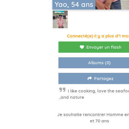
Yao, 54 ans
Connecté(e) il y a plus d'1 mo
Envoyer un flash
Albums
(0)
Partagez
I like cooking, love the seaf
,and nature
Je souhaite rencontrer Homme en
et 70 ans