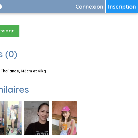
Connexion
Inscription
essage
 (0)
Thaïlande, 146cm et 41kg
milaires