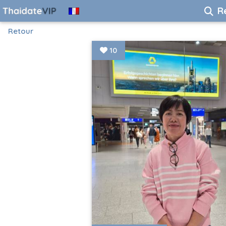
R
Retour
10