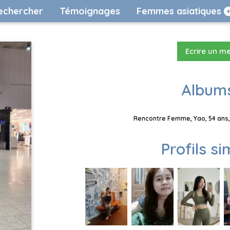
echercher
Témoignages
Femmes asiatiques
Ecrire un m
Albums
Rencontre Femme, Yao, 54 ans, 
Profils si