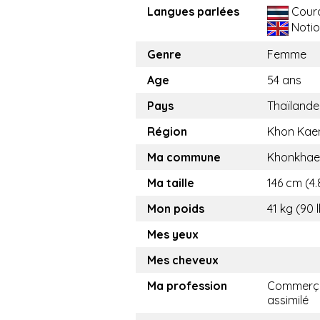
Langues parlées
Cour
Notio
Genre
Femme
Age
54 ans
Pays
Thaïlande
Région
Khon Kae
Ma commune
Khonkhae
Ma taille
146 cm (4.
Mon poids
41 kg (90 
Mes yeux
Mes cheveux
Ma profession
Commerça
assimilé