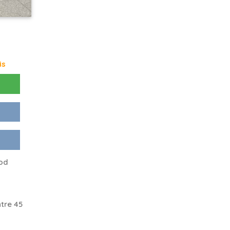
is
ood
tre 45