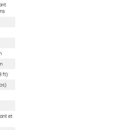
ant
ns
n
n
8 ft)
lbs)
nt et