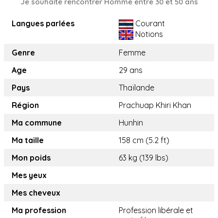
Je souhaite rencontrer Homme entre 30 et 50 ans
Langues parlées
Courant
Notions
Genre
Femme
Age
29 ans
Pays
Thaïlande
Région
Prachuap Khiri Khan
Ma commune
Hunhin
Ma taille
158 cm (5.2 ft)
Mon poids
63 kg (139 lbs)
Mes yeux
Mes cheveux
Ma profession
Profession libérale et