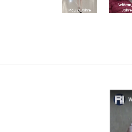
Schwan
May,21 Jahre
Jahr