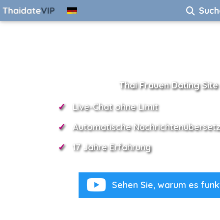
Such
Thai Frauen Dating Site
Live-Chat ohne Limit
Automatische Nachrichtenüberset
17 Jahre Erfahrung
Sehen Sie, warum es funkt