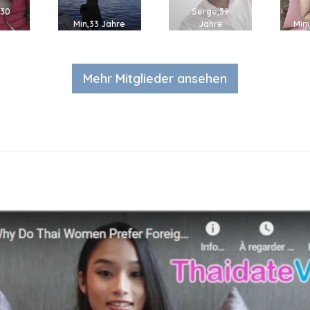
,30
Serge,39
e
Min,33 Jahre
Jahre
Mim
Mehr Mitglieder ansehen