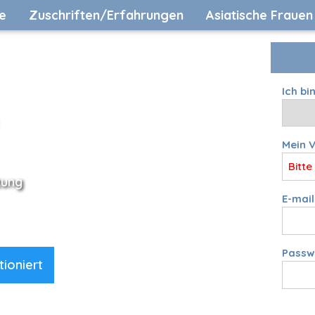
e
Zuschriften/Erfahrungen
Asiatische Frauen
Ich bi
Mein 
zung
E-mail
Passw
ioniert