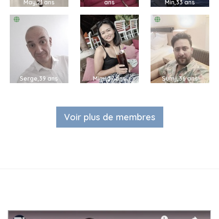
May,21 ans
ans
Min,33 ans
Serge,39 ans
Mimi,37 ans
Sumji,36 ans
Voir plus de membres