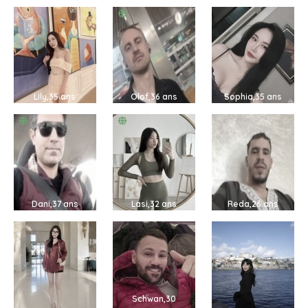
Lily,35 ans
Olof,36 ans
Sophia,35 ans
Dani,37 ans
Lasi,32 ans
Reda,26 ans
Schwan,30