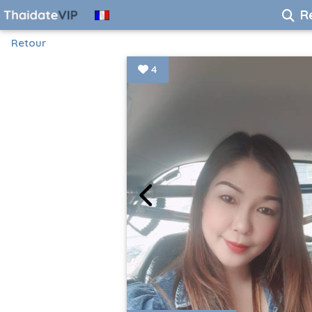
R
Retour
4