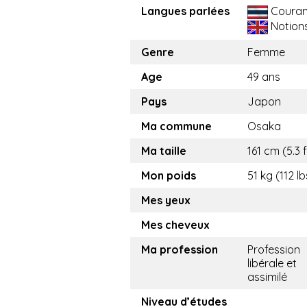
Langues parlées
Couran
Notion
Genre
Femme
Age
49 ans
Pays
Japon
Ma commune
Osaka
Ma taille
161 cm (5.3 f
Mon poids
51 kg (112 lb
Mes yeux
Mes cheveux
Ma profession
Profession
libérale et
assimilé
Niveau d’études