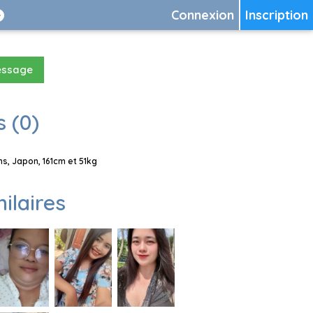
Connexion
Inscription
essage
 (0)
s, Japon, 161cm et 51kg
milaires