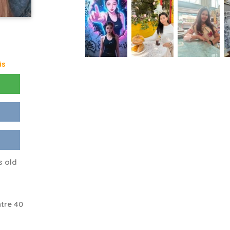
is
s old
tre 40