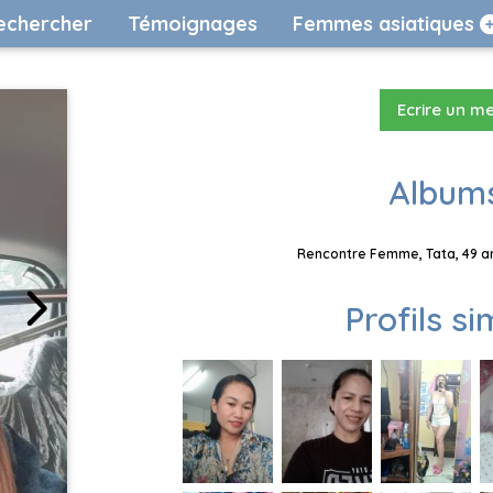
echercher
Témoignages
Femmes asiatiques
Ecrire un m
Albums
Rencontre Femme, Tata, 49 an
Profils si