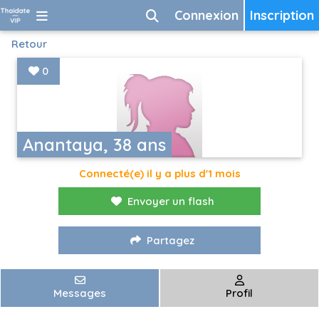
Connexion
Inscription
Retour
0
Anantaya, 38 ans
Connecté(e) il y a plus d'1 mois
Envoyer un flash
Partagez
Messages
Profil