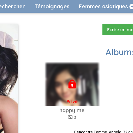
echercher
Témoignages
Femmes asiatiques
Ecrire un m
Albums
Privé
happy me
3
Rencontre Femme, Angela, 32 ans