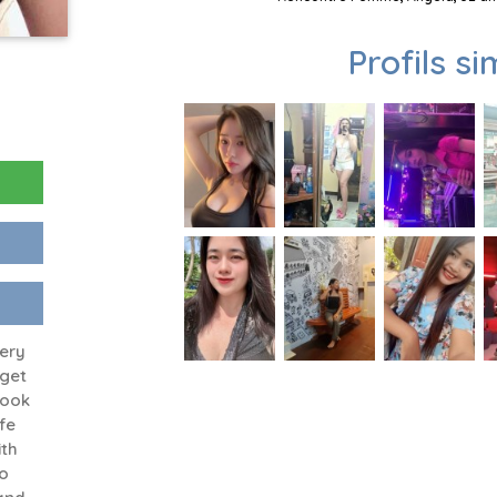
Profils si
ery
 get
book
fe
ith
o