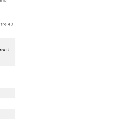
 and
tre 40
heart