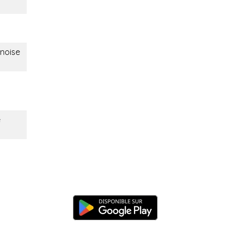
inoise
é