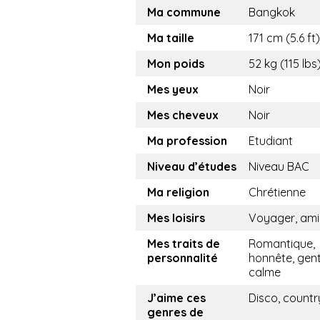
Ma commune
Bangkok
Ma taille
171 cm (5.6 ft)
Mon poids
52 kg (115 lbs
Mes yeux
Noir
Mes cheveux
Noir
Ma profession
Etudiant
Niveau d’études
Niveau BAC
Ma religion
Chrétienne
Mes loisirs
Voyager, ami
Mes traits de
Romantique,
personnalité
honnête, genti
calme
J’aime ces
Disco, countr
genres de