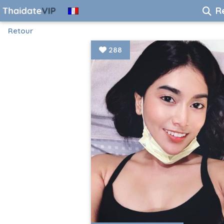
R
Retour
288