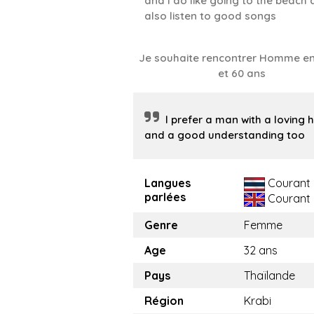
and l do like going to the beach
also listen to good songs
Je souhaite rencontrer Homme en
et 60 ans
l prefer a man with a loving 
and a good understanding too
Langues
Courant
parlées
Courant
Genre
Femme
Age
32 ans
Pays
Thaïlande
Région
Krabi