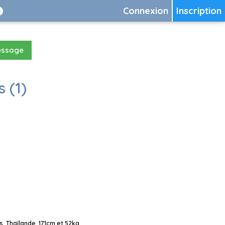
Connexion
Inscription
essage
 (1)
, Thaïlande, 171cm et 52kg