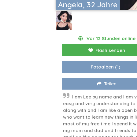
Angela, 32 Jahre
Vor 12 Stunden online
Flash senden
Fotoalben
(1)
Teilen
l am Lee by name and l am v
easy and very understanding to
along with and l am like a open 
who want to learn new things in li
most of my free time l spend it w
my mom and dad and friends to