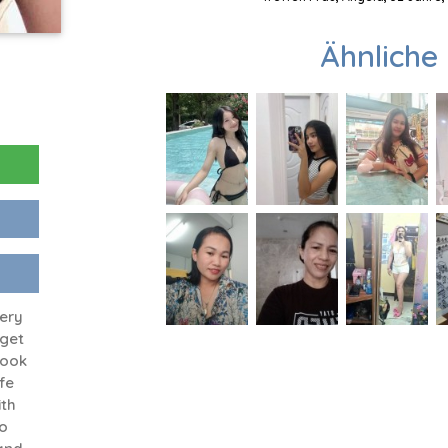
Ähnliche 
ery
 get
book
fe
ith
o