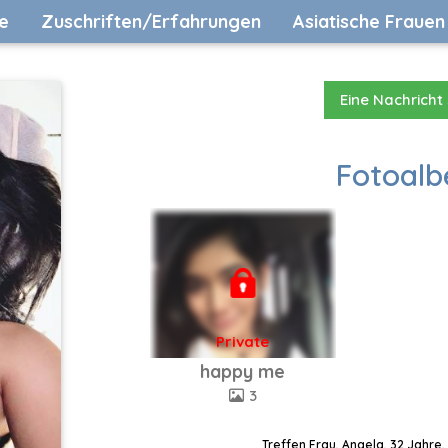
e
Zuschriften/Erfahrungen
Asiatische Frauen
Eine Nachricht
Fotoalb
Private
happy me
3
Treffen Frau, Angela, 32 Jahre,