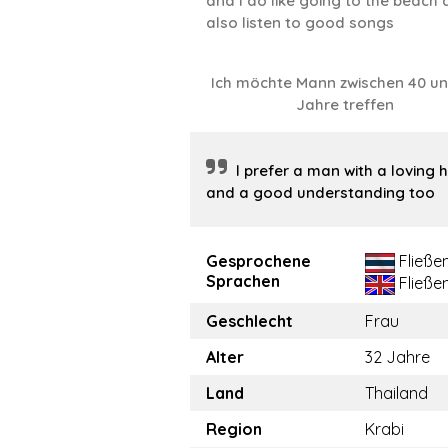
and l do like going to the beach
also listen to good songs
Ich möchte Mann zwischen 40 u
Jahre treffen
l prefer a man with a loving 
and a good understanding too
Gesprochene
Fließe
Sprachen
Fließe
Geschlecht
Frau
Alter
32 Jahre
Land
Thailand
Region
Krabi