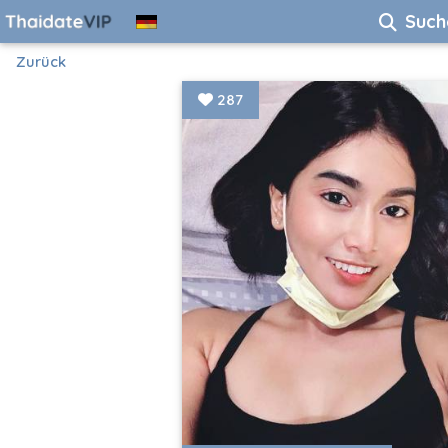
Such
Zurück
287