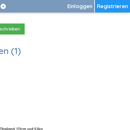
Einloggen
Registrieren
 schreiben
en (1)
 Thailand, 171cm und 52kg