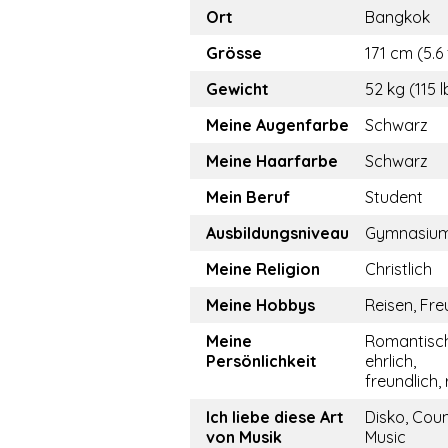
Ort
Bangkok
Grösse
171 cm (5.6 
Gewicht
52 kg (115 l
Meine Augenfarbe
Schwarz
Meine Haarfarbe
Schwarz
Mein Beruf
Student
Ausbildungsniveau
Gymnasiu
Meine Religion
Christlich
Meine Hobbys
Reisen, Fr
Meine
Romantisch
Persönlichkeit
ehrlich,
freundlich, 
Ich liebe diese Art
Disko, Cou
von Musik
Music