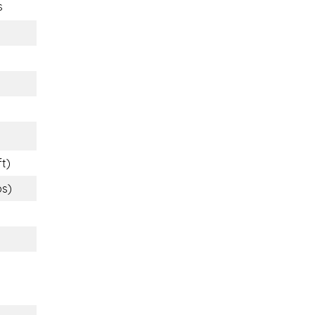
s
ft)
bs)