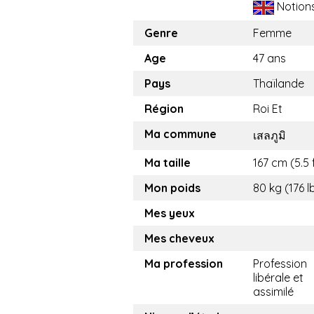
Notion
Genre
Femme
Age
47 ans
Pays
Thaïlande
Région
Roi Et
Ma commune
เสลภูมิ
Ma taille
167 cm (5.5 
Mon poids
80 kg (176 l
Mes yeux
Mes cheveux
Ma profession
Profession
libérale et
assimilé