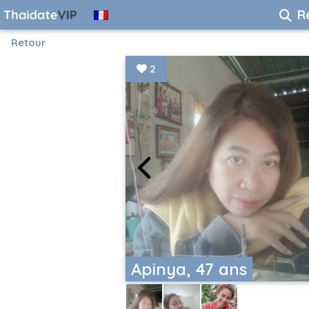
R
Retour
2
Apinya, 47 ans