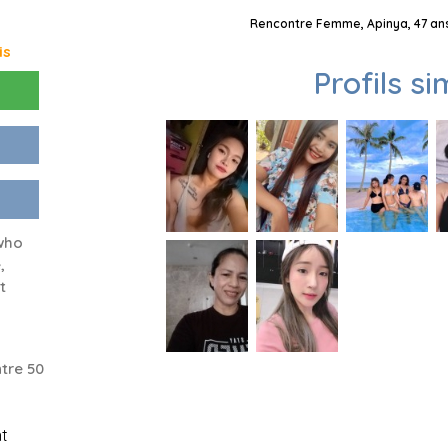
Rencontre Femme, Apinya, 47 ans
is
Profils si
who
,
t
tre 50
t