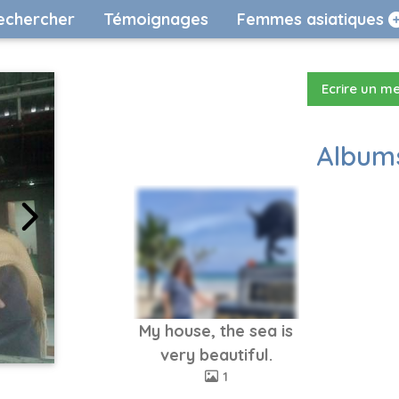
echercher
Témoignages
Femmes asiatiques
Ecrire un m
Albums
My house, the sea is
very beautiful.
1